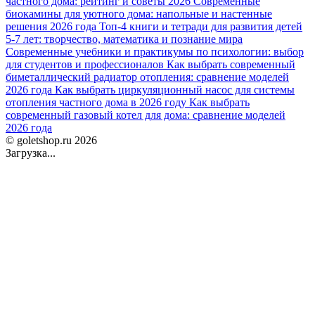
частного дома: рейтинг и советы 2026
Современные
биокамины для уютного дома: напольные и настенные
решения 2026 года
Топ-4 книги и тетради для развития детей
5-7 лет: творчество, математика и познание мира
Современные учебники и практикумы по психологии: выбор
для студентов и профессионалов
Как выбрать современный
биметаллический радиатор отопления: сравнение моделей
2026 года
Как выбрать циркуляционный насос для системы
отопления частного дома в 2026 году
Как выбрать
современный газовый котел для дома: сравнение моделей
2026 года
© goletshop.ru 2026
Загрузка...