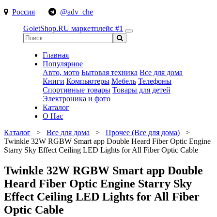
Россия
@adv_che
GoletShop.RU
маркетплейс #1
Главная
Популярное
Авто, мото
Бытовая техника
Все для дома
Книги
Компьютеры
Мебель
Телефоны
Спортивные товары
Товары для детей
Электроника и фото
Каталог
О Нас
Каталог
>
Все для дома
>
Прочее (Все для дома)
>
Twinkle 32W RGBW Smart app Double Heard Fiber Optic Engine
Starry Sky Effect Ceiling LED Lights for All Fiber Optic Cable
Twinkle 32W RGBW Smart app Double
Heard Fiber Optic Engine Starry Sky
Effect Ceiling LED Lights for All Fiber
Optic Cable