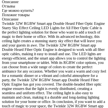
Описание
Отзывы
Где можно купить?
Похожие товары
Описание
Twinkle 32W RGBW Smart app Double Heard Fiber Optic Engine
Starry Sky Effect Ceiling LED Lights for All Fiber Optic Cable is
the perfect lighting solution for those who want to add a touch of
magic to their home or office. With its advanced technology, this
ceiling light creates a stunning starry sky effect that will leave you
and your guests in awe. The Twinkle 32W RGBW Smart app
Double Heard Fiber Optic Engine is designed to work with all fiber
optic cables, making it easy to install and use. The LED lights are
energy-efficient, and the smart app allows you to control the lighting
from your smartphone or tablet. With its RGBW color options, you
can choose from a wide range of colors to create the perfect
ambiance for any occasion. Whether you want a warm and cozy feel
for a romantic dinner or a vibrant and colorful atmosphere for a
party, the Twinkle 32W RGBW Smart app Double Heard Fiber
Optic Engine has got you covered. The double-headed fiber optic
engine ensures that the light is evenly distributed, creating a
seamless and uniform effect. The ceiling light is also easy to
maintain and clean, making it a durable and long-lasting lighting
solution for your home or office. In conclusion, if you want to add a
touch of magic to your space, the Twinkle 32W RGBW Smart app