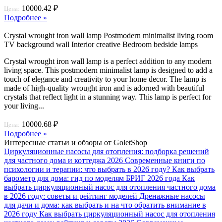
10000.42 ₽
Цена:
Подробнее »
Crystal wrought iron wall lamp Postmodern minimalist living room
TV background wall Interior creative Bedroom bedside lamps
Crystal wrought iron wall lamp is a perfect addition to any modern
living space. This postmodern minimalist lamp is designed to add a
touch of elegance and creativity to your home decor. The lamp is
made of high-quality wrought iron and is adorned with beautiful
crystals that reflect light in a stunning way. This lamp is perfect for
your living...
10000.68 ₽
Цена:
Подробнее »
Интересные статьи и обзоры от GoletShop
Циркуляционные насосы для отопления: подборка решений
для частного дома и коттеджа 2026
Современные книги по
психологии и терапии: что выбрать в 2026 году?
Как выбрать
барометр для дома: гид по моделям БРИГ 2026 года
Как
выбрать циркуляционный насос для отопления частного дома
в 2026 году: советы и рейтинг моделей
Дренажные насосы
для дачи и дома: как выбрать и на что обратить внимание в
2026 году
Как выбрать циркуляционный насос для отопления