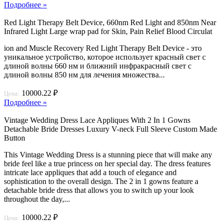
Подробнее »
Red Light Therapy Belt Device, 660nm Red Light and 850nm Near
Infrared Light Large wrap pad for Skin, Pain Relief Blood Circulat
ion and Muscle Recovery Red Light Therapy Belt Device - это
уникальное устройство, которое использует красный свет с
длиной волны 660 нм и ближний инфракрасный свет с
длиной волны 850 нм для лечения множества...
10000.22 ₽
Цена:
Подробнее »
Vintage Wedding Dress Lace Appliques With 2 In 1 Gowns
Detachable Bride Dresses Luxury V-neck Full Sleeve Custom Made
Button
This Vintage Wedding Dress is a stunning piece that will make any
bride feel like a true princess on her special day. The dress features
intricate lace appliques that add a touch of elegance and
sophistication to the overall design. The 2 in 1 gowns feature a
detachable bride dress that allows you to switch up your look
throughout the day,...
10000.22 ₽
Цена: