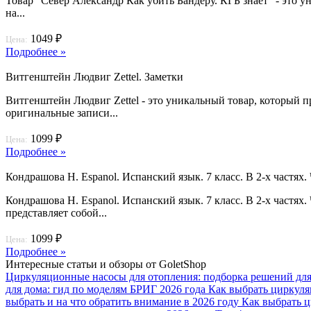
Товар "Север Александр Как убить Бандеру. КГБ знает" - это 
на...
1049 ₽
Цена:
Подробнее »
Витгенштейн Людвиг Zettel. Заметки
Витгенштейн Людвиг Zettel - это уникальный товар, который 
оригинальные записи...
1099 ₽
Цена:
Подробнее »
Кондрашова Н. Espanol. Испанский язык. 7 класс. В 2-х частях. Ч
Кондрашова Н. Espanol. Испанский язык. 7 класс. В 2-х частях.
представляет собой...
1099 ₽
Цена:
Подробнее »
Интересные статьи и обзоры от GoletShop
Циркуляционные насосы для отопления: подборка решений для
для дома: гид по моделям БРИГ 2026 года
Как выбрать циркуля
выбрать и на что обратить внимание в 2026 году
Как выбрать ц