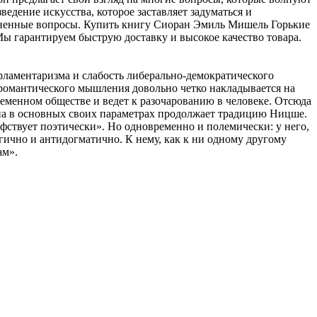
едение искусства, которое заставляет задуматься и
изненные вопросы. Купить книгу Сиоран Эмиль Мишель Горькие
ы гарантируем быструю доставку и высокое качество товара.
арламентаризма и слабость либерально-демократического
романтического мышления довольно четко накладывается на
еменном обществе и ведет к разочарованию в человеке. Отсюда
ана в основных своих параметрах продолжает традицию Ницше.
ствует поэтически». Но одновременно и полемически: у него,
гично и антидогматично. К нему, как к ни одному другому
ам».