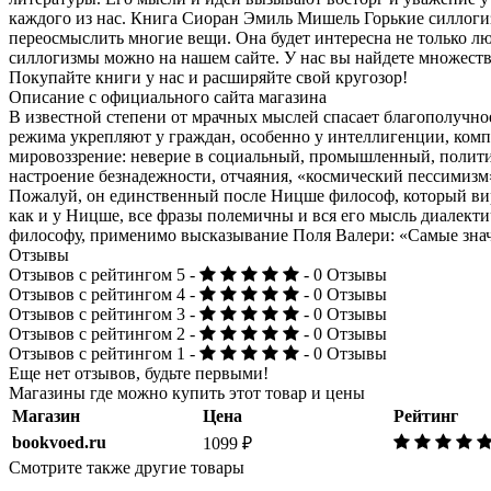
каждого из нас. Книга Сиоран Эмиль Мишель Горькие силлогизм
переосмыслить многие вещи. Она будет интересна не только 
силлогизмы можно на нашем сайте. У нас вы найдете множеств
Покупайте книги у нас и расширяйте свой кругозор!
Описание с официального сайта магазина
В известной степени от мрачных мыслей спасает благополучное
режима укрепляют у граждан, особенно у интеллигенции, ком
мировоззрение: неверие в социальный, промышленный, политич
настроение безнадежности, отчаяния, «космический пессимиз
Пожалуй, он единственный после Ницше философ, который вирт
как и у Ницше, все фразы полемичны и вся его мысль диалект
философу, применимо высказывание Поля Валери: «Самые знач
Отзывы
Отзывов с рейтингом 5 -
- 0 Отзывы
Отзывов с рейтингом 4 -
- 0 Отзывы
Отзывов с рейтингом 3 -
- 0 Отзывы
Отзывов с рейтингом 2 -
- 0 Отзывы
Отзывов с рейтингом 1 -
- 0 Отзывы
Еще нет отзывов, будьте первыми!
Магазины где можно купить этот товар и цены
Магазин
Цена
Рейтинг
bookvoed.ru
1099 ₽
Смотрите также другие товары