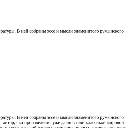
ературы. В ней собраны эссе и мысли знаменитого румынского
ературы. В ней собраны эссе и мысли знаменитого румынского
 – автор, чьи произведения уже давно стали классикой мировой
он предлагает свой взгляд на многие вопросы, которые волнуют