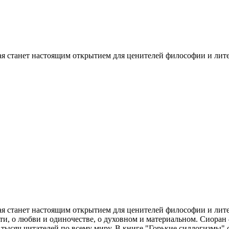
ая станет настоящим открытием для ценителей философии и лит
ая станет настоящим открытием для ценителей философии и лит
рти, о любви и одиночестве, о духовном и материальном. Сиоран
тысяч читателей по всему миру. В книге "Горькие силлогизмы" 