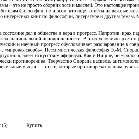
ы – это не просто сборник эссе и мыслей. Это настоящее произв
любителям философии, но и всем, кто ищет ответы на важные ж
о интересных книг по философии, литературе и другим темам. М
 состояние дел в обществе и вера в прогресс. Напротив, крах п
плекс национальной неполноценности. В этих условиях архетип 
еский и научный прогресс обусловливает разочарование в совр
м», «мировая скорбь». Пессимистическая философия Э.-М. Сиор
уозно владеет искусством афоризма. Как и Ницше, он «философ
ически противоречива. Творчество Сиорана насквозь антимоноло
ительные мысли — это те, которые противоречат нашим чувств
(5)
Купить