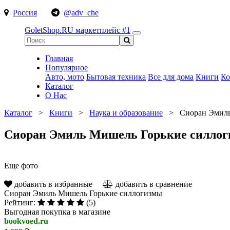
Россия
@adv_che
GoletShop.RU
маркетплейс #1
Главная
Популярное
Авто, мото
Бытовая техника
Все для дома
Книги
Ко
Каталог
О Нас
Каталог
>
Книги
>
Наука и образование
>
Сиоран Эмиль
Сиоран Эмиль Мишель Горькие силло
Еще фото
добавить в избранные
добавить в сравнение
Сиоран Эмиль Мишель Горькие силлогизмы
Рейтинг:
(5)
Выгодная покупка в магазине
bookvoed.ru