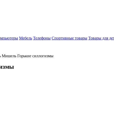
мпьютеры
Мебель
Телефоны
Спортивные товары
Товары для де
 Мишель Горькие силлогизмы
гизмы