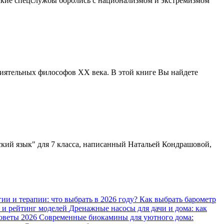
ветские спецслужбы боролись с национализмом и экстремизмом
влиятельных философов XX века. В этой книге Вы найдете
анский язык" для 7 класса, написанный Натальей Кондрашовой,
ии и терапии: что выбрать в 2026 году?
Как выбрать барометр
ы и рейтинг моделей
Дренажные насосы для дачи и дома: как
советы 2026
Современные биокамины для уютного дома: