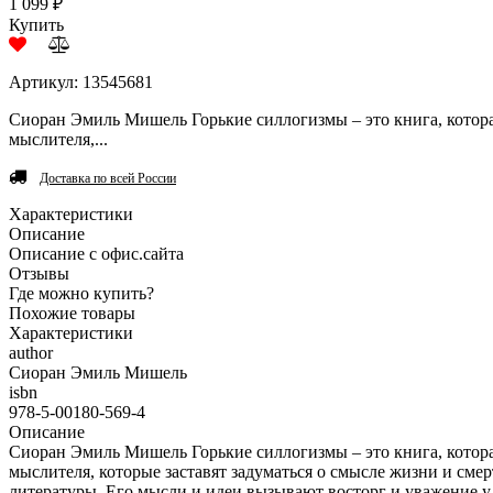
1 099 ₽
Купить
Артикул: 13545681
Сиоран Эмиль Мишель Горькие силлогизмы – это книга, котор
мыслителя,...
Доставка по всей России
Характеристики
Описание
Описание с офис.сайта
Отзывы
Где можно купить?
Похожие товары
Характеристики
author
Сиоран Эмиль Мишель
isbn
978-5-00180-569-4
Описание
Сиоран Эмиль Мишель Горькие силлогизмы – это книга, котор
мыслителя, которые заставят задуматься о смысле жизни и сме
литературы. Его мысли и идеи вызывают восторг и уважение у 