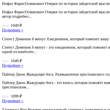
Нофал ФарисОсманович Очерки по истории зайдитской мысли 
Нофал ФарисОсманович Очерки по истории зайдитской мысли VII
автор подробно...
1049 ₽
Цена:
Подробнее »
Спенст Доминик 6 минут. Ежедневник, который изменит вашу жиз
Спенст Доминик 6 минут - это ежедневник, который поможет в
одной из наиболее...
1049 ₽
Цена:
Подробнее »
Пайпер Джон Жаждущие бога. Размышления христианского ге
Пайпер Джон Жаждущие бога - это книга, которая поможет вам 
христианским...
1099 ₽
Цена:
Подробнее »
Таттерсол Иэн Человек неожиданный: генетика, поведение и с