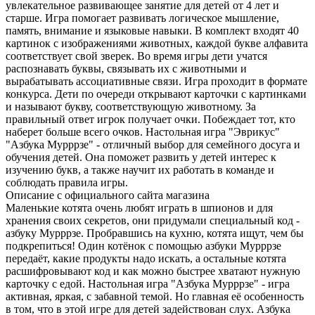
увлекательное развивающее занятие для детей от 4 лет и
старше. Игра помогает развивать логическое мышление,
память, внимание и языковые навыки. В комплект входят 40
картинок с изображениями животных, каждой букве алфавита
соответствует свой зверек. Во время игры дети учатся
распознавать буквы, связывать их с животными и
вырабатывать ассоциативные связи. Игра проходит в формате
конкурса. Дети по очереди открывают карточки с картинками
и называют букву, соответствующую животному. За
правильный ответ игрок получает очки. Побеждает тот, кто
наберет больше всего очков. Настольная игра "Эврикус"
"Азбука Мурррзе" - отличный выбор для семейного досуга и
обучения детей. Она поможет развить у детей интерес к
изучению букв, а также научит их работать в команде и
соблюдать правила игры.
Описание с официального сайта магазина
Маленькие котята очень любят играть в шпионов и для
хранения своих секретов, они придумали специальный код -
азбуку Мурррзе. Пробравшись на кухню, котята ищут, чем бы
подкрепиться! Один котёнок с помощью азбуки Мурррзе
передаёт, какие продукты надо искать, а остальные котята
расшифровывают код и как можно быстрее хватают нужную
карточку с едой. Настольная игра "Азбука Мурррзе" - игра
активная, яркая, с забавной темой. Но главная её особенность
в том, что в этой игре для детей задействован слух. Азбука