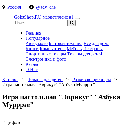
Россия
@adv_che
GoletShop.RU
маркетплейс #1
Главная
Популярное
Авто, мото
Бытовая техника
Все для дома
Книги
Компьютеры
Мебель
Телефоны
Спортивные товары
Товары для детей
Электроника и фото
Каталог
О Нас
Каталог
>
Товары для детей
>
Развивающие игры
>
Игра настольная "Эврикус" "Азбука Мурррзе"
Игра настольная "Эврикус" "Азбука
Мурррзе"
Еще фото