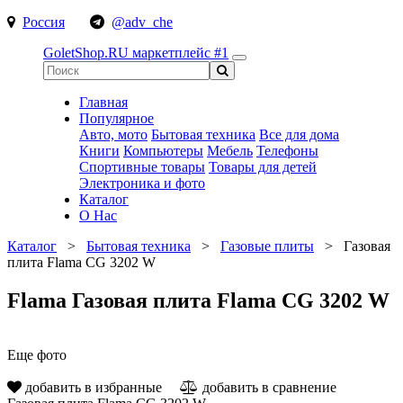
Россия
@adv_che
GoletShop.RU
маркетплейс #1
Главная
Популярное
Авто, мото
Бытовая техника
Все для дома
Книги
Компьютеры
Мебель
Телефоны
Спортивные товары
Товары для детей
Электроника и фото
Каталог
О Нас
Каталог
>
Бытовая техника
>
Газовые плиты
>
Газовая
плита Flama CG 3202 W
Flama Газовая плита Flama CG 3202 W
Еще фото
добавить в избранные
добавить в сравнение