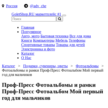
Россия
@adv_che
GoletShop.RU
маркетплейс #1
Главная
Популярное
Авто, мото
Бытовая техника
Все для дома
Книги
Компьютеры
Мебель
Телефоны
Спортивные товары
Товары для детей
Электроника и фото
Каталог
О Нас
Каталог
>
Подарки, сувениры, цветы
>
Фотоальбомы
>
Фотоальбомы и рамки Проф-Пресс Фотоальбом Мой первый
год для мальчиков
Проф-Пресс Фотоальбомы и рамки
Проф-Пресс Фотоальбом Мой первый
год для мальчиков