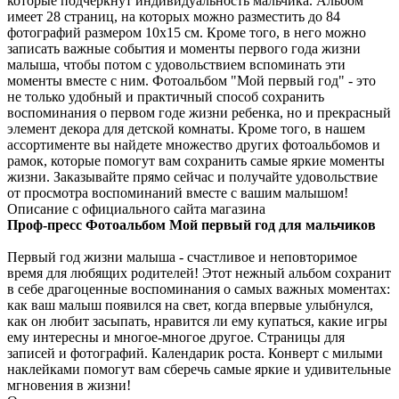
которые подчеркнут индивидуальность мальчика. Альбом
имеет 28 страниц, на которых можно разместить до 84
фотографий размером 10х15 см. Кроме того, в него можно
записать важные события и моменты первого года жизни
малыша, чтобы потом с удовольствием вспоминать эти
моменты вместе с ним. Фотоальбом "Мой первый год" - это
не только удобный и практичный способ сохранить
воспоминания о первом годе жизни ребенка, но и прекрасный
элемент декора для детской комнаты. Кроме того, в нашем
ассортименте вы найдете множество других фотоальбомов и
рамок, которые помогут вам сохранить самые яркие моменты
жизни. Заказывайте прямо сейчас и получайте удовольствие
от просмотра воспоминаний вместе с вашим малышом!
Описание с официального сайта магазина
Проф-пресс Фотоальбом Мой первый год для мальчиков
Первый год жизни малыша - счастливое и неповторимое
время для любящих родителей! Этот нежный альбом сохранит
в себе драгоценные воспоминания о самых важных моментах:
как ваш малыш появился на свет, когда впервые улыбнулся,
как он любит засыпать, нравится ли ему купаться, какие игры
ему интересны и многое-многое другое. Страницы для
записей и фотографий. Календарик роста. Конверт с милыми
наклейками помогут вам сберечь самые яркие и удивительные
мгновения в жизни!