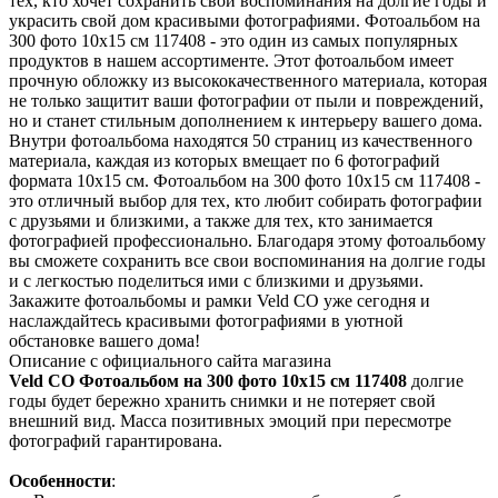
тех, кто хочет сохранить свои воспоминания на долгие годы и
украсить свой дом красивыми фотографиями. Фотоальбом на
300 фото 10х15 см 117408 - это один из самых популярных
продуктов в нашем ассортименте. Этот фотоальбом имеет
прочную обложку из высококачественного материала, которая
не только защитит ваши фотографии от пыли и повреждений,
но и станет стильным дополнением к интерьеру вашего дома.
Внутри фотоальбома находятся 50 страниц из качественного
материала, каждая из которых вмещает по 6 фотографий
формата 10х15 см. Фотоальбом на 300 фото 10х15 см 117408 -
это отличный выбор для тех, кто любит собирать фотографии
с друзьями и близкими, а также для тех, кто занимается
фотографией профессионально. Благодаря этому фотоальбому
вы сможете сохранить все свои воспоминания на долгие годы
и с легкостью поделиться ими с близкими и друзьями.
Закажите фотоальбомы и рамки Veld CO уже сегодня и
наслаждайтесь красивыми фотографиями в уютной
обстановке вашего дома!
Описание с официального сайта магазина
Veld CO Фотоальбом на 300 фото 10х15 см 117408
долгие
годы будет бережно хранить снимки и не потеряет свой
внешний вид. Масса позитивных эмоций при пересмотре
фотографий гарантирована.
Особенности
: