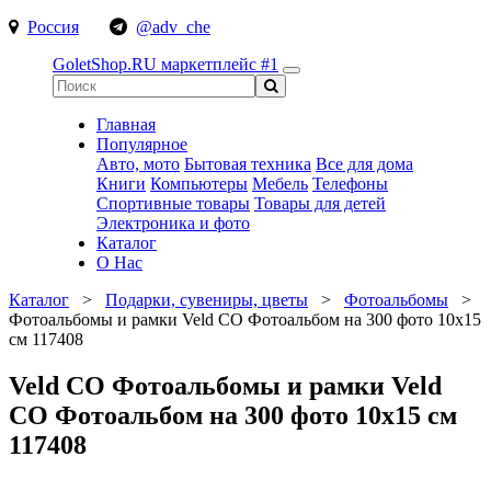
Россия
@adv_che
GoletShop.RU
маркетплейс #1
Главная
Популярное
Авто, мото
Бытовая техника
Все для дома
Книги
Компьютеры
Мебель
Телефоны
Спортивные товары
Товары для детей
Электроника и фото
Каталог
О Нас
Каталог
>
Подарки, сувениры, цветы
>
Фотоальбомы
>
Фотоальбомы и рамки Veld CO Фотоальбом на 300 фото 10х15
см 117408
Veld CO Фотоальбомы и рамки Veld
CO Фотоальбом на 300 фото 10х15 см
117408