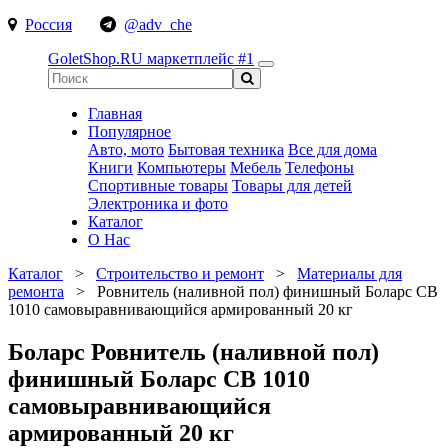
Россия
@adv_che
GoletShop.RU
маркетплейс #1
Главная
Популярное
Авто, мото
Бытовая техника
Все для дома
Книги
Компьютеры
Мебель
Телефоны
Спортивные товары
Товары для детей
Электроника и фото
Каталог
О Нас
Каталог
>
Строительство и ремонт
>
Материалы для
ремонта
>
Ровнитель (наливной пол) финишный Боларс СВ
1010 самовыравнивающийся армированный 20 кг
Боларс Ровнитель (наливной пол)
финишный Боларс СВ 1010
самовыравнивающийся
армированный 20 кг