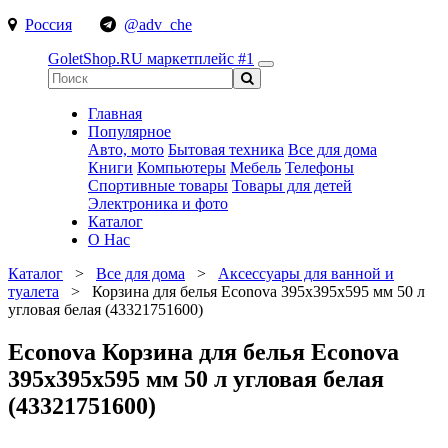
Россия
@adv_che
GoletShop.RU
маркетплейс #1
Главная
Популярное
Авто, мото
Бытовая техника
Все для дома
Книги
Компьютеры
Мебель
Телефоны
Спортивные товары
Товары для детей
Электроника и фото
Каталог
О Нас
Каталог
>
Все для дома
>
Аксессуары для ванной и
туалета
>
Корзина для белья Econova 395х395х595 мм 50 л
угловая белая (43321751600)
Econova Корзина для белья Econova
395х395х595 мм 50 л угловая белая
(43321751600)