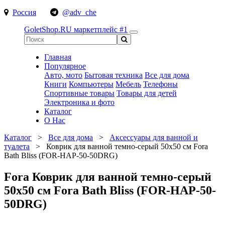
Россия
@adv_che
GoletShop.RU
маркетплейс #1
Главная
Популярное
Авто, мото
Бытовая техника
Все для дома
Книги
Компьютеры
Мебель
Телефоны
Спортивные товары
Товары для детей
Электроника и фото
Каталог
О Нас
Каталог
>
Все для дома
>
Аксессуары для ванной и
туалета
>
Коврик для ванной темно-серый 50х50 см Fora
Bath Bliss (FOR-HAP-50-50DRG)
Fora Коврик для ванной темно-серый
50х50 см Fora Bath Bliss (FOR-HAP-50-
50DRG)