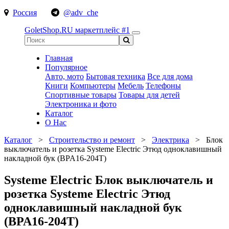
Россия
@adv_che
GoletShop.RU
маркетплейс #1
Главная
Популярное
Авто, мото
Бытовая техника
Все для дома
Книги
Компьютеры
Мебель
Телефоны
Спортивные товары
Товары для детей
Электроника и фото
Каталог
О Нас
Каталог
>
Строительство и ремонт
>
Электрика
>
Блок
выключатель и розетка Systeme Electric Этюд одноклавишный
накладной бук (BPA16-204T)
Systeme Electric Блок выключатель и
розетка Systeme Electric Этюд
одноклавишный накладной бук
(BPA16-204T)