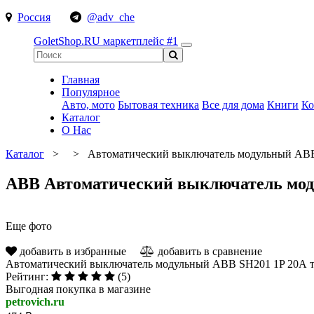
Россия
@adv_che
GoletShop.RU
маркетплейс #1
Главная
Популярное
Авто, мото
Бытовая техника
Все для дома
Книги
Ко
Каталог
О Нас
Каталог
>
>
Автоматический выключатель модульный ABB
ABB Автоматический выключатель моду
Еще фото
добавить в избранные
добавить в сравнение
Автоматический выключатель модульный ABB SH201 1P 20А т
Рейтинг:
(5)
Выгодная покупка в магазине
petrovich.ru