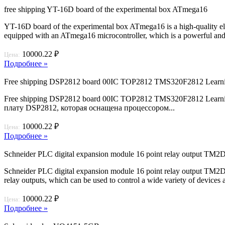
free shipping YT-16D board of the experimental box ATmega16
YT-16D board of the experimental box ATmega16 is a high-quality ele
equipped with an ATmega16 microcontroller, which is a powerful and ve
10000.22 ₽
Цена:
Подробнее »
Free shipping DSP2812 board 00IC TOP2812 TMS320F2812 Learni
Free shipping DSP2812 board 00IC TOP2812 TMS320F2812 Learni
плату DSP2812, которая оснащена процессором...
10000.22 ₽
Цена:
Подробнее »
Schneider PLC digital expansion module 16 point relay output T
Schneider PLC digital expansion module 16 point relay output TM2DR
relay outputs, which can be used to control a wide variety of devices 
10000.22 ₽
Цена:
Подробнее »