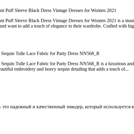
nt Puff Sleeve Black Dress Vintage Dresses for Women 2021
Puff Sleeve Black Dress Vintage Dresses for Women 2021 is a stunnin
nd want to add a touch of elegance to their wardrobe. Crafted with high
r Sequin Tulle Lace Fabric for Party Dress NN568_R
quin Tulle Lace Fabric for Party Dress NN568_R is a luxurious and eleg
eautiful embroidery and heavy sequin detailing that adds a touch of...
- это надежный и качественный энкодер, который используется 