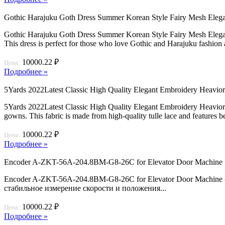
Gothic Harajuku Goth Dress Summer Korean Style Fairy Mesh Elega
Gothic Harajuku Goth Dress Summer Korean Style Fairy Mesh Elegant 
This dress is perfect for those who love Gothic and Harajuku fashion a
10000.22 ₽
Цена:
Подробнее »
5Yards 2022Latest Classic High Quality Elegant Embroidery Heavio
5Yards 2022Latest Classic High Quality Elegant Embroidery Heavior Se
gowns. This fabric is made from high-quality tulle lace and features b
10000.22 ₽
Цена:
Подробнее »
Encoder A-ZKT-56A-204.8BM-G8-26C for Elevator Door Machine
Encoder A-ZKT-56A-204.8BM-G8-26C for Elevator Door Machine 
стабильное измерение скорости и положения...
10000.22 ₽
Цена:
Подробнее »