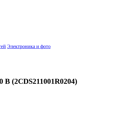
тей
Электроника и фото
0 В (2CDS211001R0204)