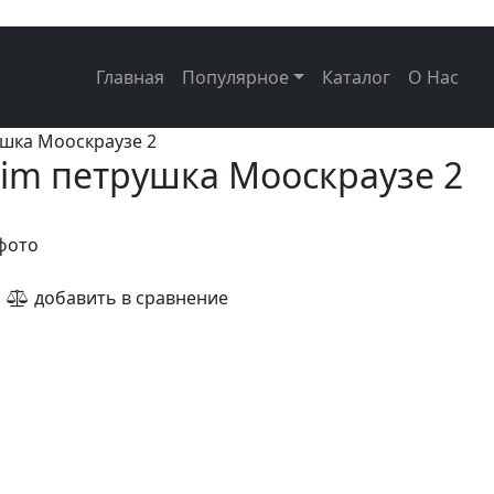
Главная
Популярное
Каталог
О Нас
ушка Мооскраузе 2
Tim петрушка Мооскраузе 2
фото
е
добавить в сравнение