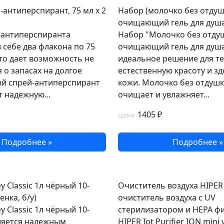
-антиперспирант, 75 мл х 2
Набор (молочко без отдуш
очищающий гель для душа
-антиперспиранта
Набор "Молочко без отдуш
 себе два флакона по 75
очищающий гель для душа 
то дает возможность не
идеальное решение для тех
 о запасах на долгое
естественную красоту и з
ый спрей-антиперспирант
кожи. Молочко без отдуш
 надежную...
очищает и увлажняет...
1405 ₽
Цена:
Подробнее »
Подробнее »
y Classic 1л чёрный 10-
Очиститель воздуха HIPER
енка, б/у)
очиститель воздуха с UV
y Classic 1л чёрный 10-
стерилизатором и HEPA ф
ляется надежным
HIPER Iot Purifier ION mini 