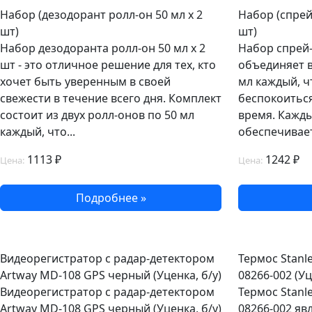
Набор (дезодорант ролл-он 50 мл х 2
Набор (спрей
шт)
шт)
Набор дезодоранта ролл-он 50 мл х 2
Набор спрей
шт - это отличное решение для тех, кто
объединяет в
хочет быть уверенным в своей
мл каждый, ч
свежести в течение всего дня. Комплект
беспокоиться
состоит из двух ролл-онов по 50 мл
время. Кажд
каждый, что...
обеспечивает
1113 ₽
1242 ₽
Цена:
Цена:
Подробнее »
Видеорегистратор с радар-детектором
Термос Stanle
Artway MD-108 GPS черный (Уценка, б/у)
08266-002 (Уц
Видеорегистратор с радар-детектором
Термос Stanle
Artway MD-108 GPS черный (Уценка, б/у)
08266-002 яв