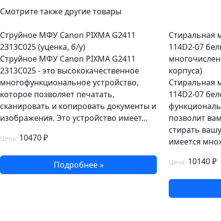
Смотрите также другие товары
Струйное МФУ Canon PIXMA G2411
Стиральная 
2313C025 (уценка, б/у)
114D2-07 бел
Струйное МФУ Canon PIXMA G2411
многочислен
2313C025 - это высококачественное
корпуса)
многофункциональное устройство,
Стиральная 
которое позволяет печатать,
114D2-07 бел
сканировать и копировать документы и
функциональ
изображения. Это устройство имеет...
позволит ва
стирать вашу
10470 ₽
Цена:
имеется множ
10140 ₽
Цена:
Подробнее »