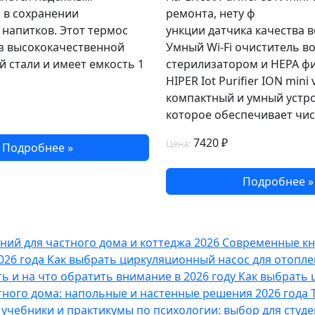
в сохранении
ремонта, нету ф
напитков. Этот термос
ункции датчика качества в
из высококачественной
Умный Wi-Fi очиститель во
 стали и имеет емкость 1
стерилизатором и HEPA ф
HIPER Iot Purifier ION mini v
компактный и умный устро
которое обеспечивает чист
7420 ₽
Цена:
Подробнее »
Подробнее »
ий для частного дома и коттеджа 2026
Современные кни
026 года
Как выбрать циркуляционный насос для отоплен
ь и на что обратить внимание в 2026 году
Как выбрать 
ного дома: напольные и настенные решения 2026 года
учебники и практикумы по психологии: выбор для студ