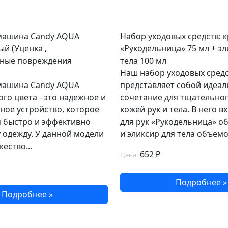
машина Candy AQUA
Набор уходовых средств: к
ый (Уценка ,
«Рукодельница» 75 мл + эл
ные повреждения
тела 100 мл
Наш набор уходовых сред
машина Candy AQUA
представляет собой идеа
ого цвета - это надежное и
сочетание для тщательног
ное устройство, которое
кожей рук и тела. В него в
м быстро и эффективно
для рук «Рукодельница» о
 одежду. У данной модели
и эликсир для тела объемо
ество...
652 ₽
Цена:
Подробнее »
Подробнее »