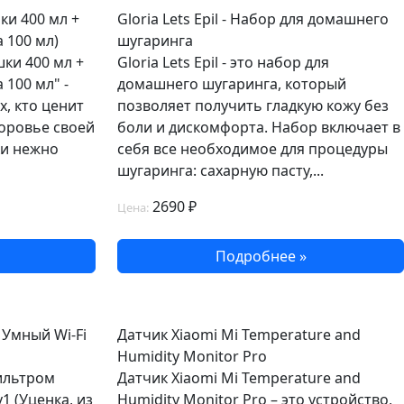
ки 400 мл +
Gloria Lets Epil - Набор для домашнего
 100 мл)
шугаринга
ки 400 мл +
Gloria Lets Epil - это набор для
100 мл" -
домашнего шугаринга, который
, кто ценит
позволяет получить гладкую кожу без
доровье своей
боли и дискомфорта. Набор включает в
ки нежно
себя все необходимое для процедуры
шугаринга: сахарную пасту,...
2690 ₽
Цена:
Подробнее »
 Умный Wi-Fi
Датчик Xiaomi Mi Temperature and
Humidity Monitor Pro
ильтром
Датчик Xiaomi Mi Temperature and
v1 (Уценка, из
Humidity Monitor Pro – это устройство,