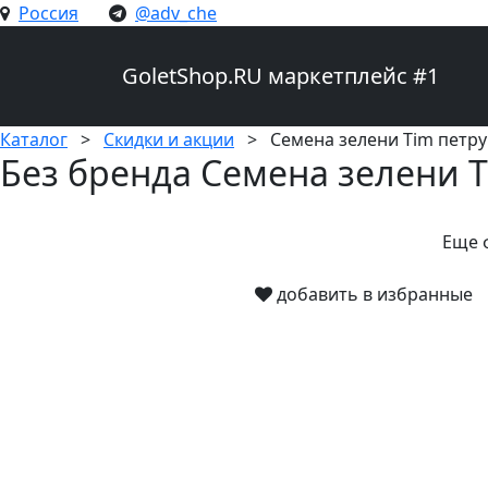
Россия
@adv_che
GoletShop.RU
маркетплейс #1
Каталог
>
Скидки и акции
>
Семена зелени Tim петр
Без бренда Семена зелени 
Еще 
добавить в избранны