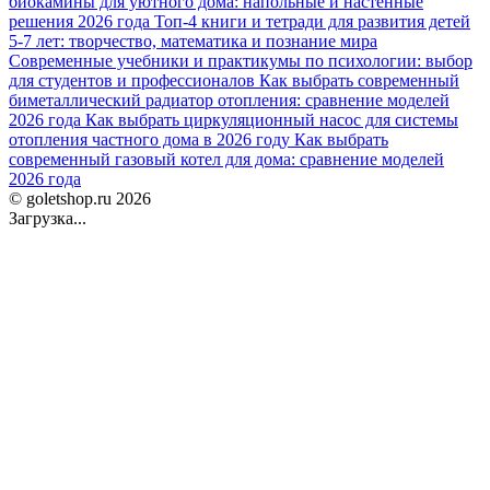
биокамины для уютного дома: напольные и настенные
решения 2026 года
Топ-4 книги и тетради для развития детей
5-7 лет: творчество, математика и познание мира
Современные учебники и практикумы по психологии: выбор
для студентов и профессионалов
Как выбрать современный
биметаллический радиатор отопления: сравнение моделей
2026 года
Как выбрать циркуляционный насос для системы
отопления частного дома в 2026 году
Как выбрать
современный газовый котел для дома: сравнение моделей
2026 года
© goletshop.ru 2026
Загрузка...