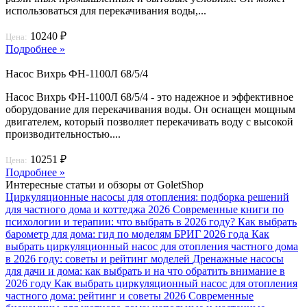
использоваться для перекачивания воды,...
10240 ₽
Цена:
Подробнее »
Насос Вихрь ФН-1100Л 68/5/4
Насос Вихрь ФН-1100Л 68/5/4 - это надежное и эффективное
оборудование для перекачивания воды. Он оснащен мощным
двигателем, который позволяет перекачивать воду с высокой
производительностью....
10251 ₽
Цена:
Подробнее »
Интересные статьи и обзоры от GoletShop
Циркуляционные насосы для отопления: подборка решений
для частного дома и коттеджа 2026
Современные книги по
психологии и терапии: что выбрать в 2026 году?
Как выбрать
барометр для дома: гид по моделям БРИГ 2026 года
Как
выбрать циркуляционный насос для отопления частного дома
в 2026 году: советы и рейтинг моделей
Дренажные насосы
для дачи и дома: как выбрать и на что обратить внимание в
2026 году
Как выбрать циркуляционный насос для отопления
частного дома: рейтинг и советы 2026
Современные