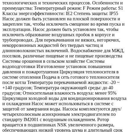
технологических и технических процессов. Особенности и
преимущества: Температурный режим: F Режим работы: S1
Классы энергоэффективности: IE2 Степень защиты: IP55
Насос должен быть установлен на плоской поверхности и
закреплен так, чтобы исключить смещение во время пуска и
эксплуатации. Насос должен быть установлен так, чтобы
исключить образование воздушных пробок в корпусе и
трубопроводах. Для перекачивания не вязких, негорючих,
некоррозионных жидкостей без твердых частиц и
длинноволокнистых включений. Водоснабжение для МЖД,
поселков, различные пищевые и не пищевые производства
Системы орошения в сельском хозяйстве Системы
водоподготовки Изготовление установок повышения
давления и пожаротушения Циркуляция теплоносителя в
системе отопления Подача в сеть готового теплоносителя
после котла Температура перекачиваемой жидкости: -20 ~
+140 градусов; Температура окружающей среды: до 40
градусов; Относительная влажность воздуха: менее 95%
Циркуляция холодной воды для кондиционирования воздуха
и охлаждения Насос может использоваться в системе с
защитой от замерзания воды. Насосы комплектуются двух/
четырехполюсным асинхронным электродвигателем по
стандарту IM2001 с воздушным охлаждением. Ротор
вращается в подшипниках NSK увеличенного размера,
обеспечивающих низкий уровень шума и длительный срок