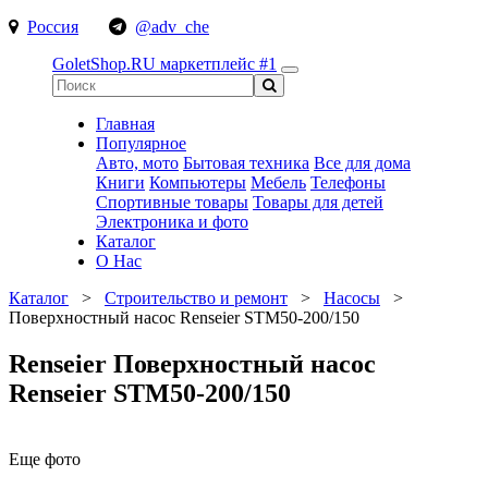
Россия
@adv_che
GoletShop.RU
маркетплейс #1
Главная
Популярное
Авто, мото
Бытовая техника
Все для дома
Книги
Компьютеры
Мебель
Телефоны
Спортивные товары
Товары для детей
Электроника и фото
Каталог
О Нас
Каталог
>
Строительство и ремонт
>
Насосы
>
Поверхностный насос Renseier STM50-200/150
Renseier Поверхностный насос
Renseier STM50-200/150
Еще фото