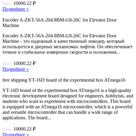
10000.22 ₽
Цена:
Подробнее »
Encoder A-ZKT-56A-204.8BM-G8-26C for Elevator Door
Machine
Encoder A-ZKT-56A-204.8BM-G8-26C for Elevator Door
Machine - это надежный и качественный энкодер, который
используется в дверных механизмах лифтов. Он обеспечивает
точное и стабильное измерение скорости и положения...
10000.22 ₽
Цена:
Подробнее »
free shipping YT-16D board of the experimental box ATmega16
YT-16D board of the experimental box ATmega16 is a high-quality
electronic development board designed for engineers, hobbyists, and
students who want to experiment with microcontrollers. This board
is equipped with an ATmega16 microcontroller, which is a powerful
and versatile microcontroller that can handle a wide range of
applications. The board...
10000.22 ₽
Цена:
Подробнее »