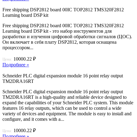
Free shipping DSP2812 board 00IC TOP2812 TMS320F2812
Learning board DSP kit
Free shipping DSP2812 board 00IC TOP2812 TMS320F2812
Learning board DSP kit - это набор инструментов для
разработки и изучения цифровой обработки сигналов (ЦОС).
Он включает в себя плату DSP2812, которая оснащена
процессором...
10000.22 ₽
Цена:
Подробнее »
Schneider PLC digital expansion module 16 point relay output
TM2DRA16RT
Schneider PLC digital expansion module 16 point relay output
TM2DRA16RT is a high-quality and reliable device designed to
expand the capabilities of your Schneider PLC system. This module
features 16 relay outputs, which can be used to control a wide
variety of devices and equipment. The module is easy to install and
configure, and it comes with a...
10000.22 ₽
Цена:
Подробнее »