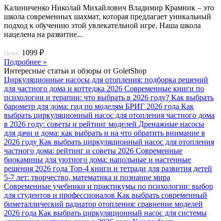
Калиниченко Николай Михайлович Владимир Крамник – это
школа современных шахмат, которая предлагает уникальный
подход к обучению этой увлекательной игре. Наша школа
нацелена на развитие...
1099 ₽
Цена:
Подробнее »
Интересные статьи и обзоры от GoletShop
Циркуляционные насосы для отопления: подборка решений
для частного дома и коттеджа 2026
Современные книги по
психологии и терапии: что выбрать в 2026 году?
Как выбрать
барометр для дома: гид по моделям БРИГ 2026 года
Как
выбрать циркуляционный насос для отопления частного дома
в 2026 году: советы и рейтинг моделей
Дренажные насосы
для дачи и дома: как выбрать и на что обратить внимание в
2026 году
Как выбрать циркуляционный насос для отопления
частного дома: рейтинг и советы 2026
Современные
биокамины для уютного дома: напольные и настенные
решения 2026 года
Топ-4 книги и тетради для развития детей
5-7 лет: творчество, математика и познание мира
Современные учебники и практикумы по психологии: выбор
для студентов и профессионалов
Как выбрать современный
биметаллический радиатор отопления: сравнение моделей
2026 года
Как выбрать циркуляционный насос для системы