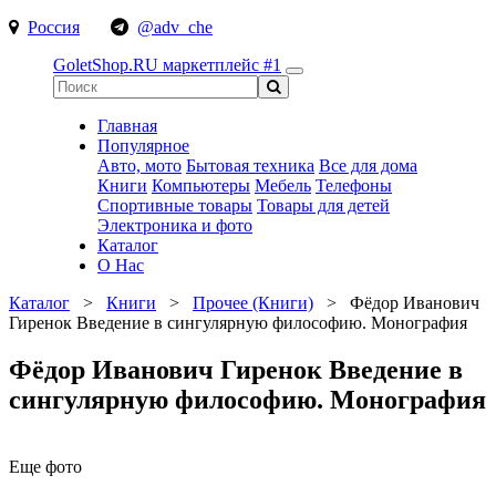
Россия
@adv_che
GoletShop.RU
маркетплейс #1
Главная
Популярное
Авто, мото
Бытовая техника
Все для дома
Книги
Компьютеры
Мебель
Телефоны
Спортивные товары
Товары для детей
Электроника и фото
Каталог
О Нас
Каталог
>
Книги
>
Прочее (Книги)
>
Фёдор Иванович
Гиренок Введение в сингулярную философию. Монография
Фёдор Иванович Гиренок Введение в
сингулярную философию. Монография
Еще фото