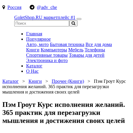
Россия
@adv_che
GoletShop.RU
маркетплейс #1
Главная
Популярное
Авто, мото
Бытовая техника
Все для дома
Книги
Компьютеры
Мебель
Телефоны
Спортивные товары
Товары для детей
Электроника и фото
Каталог
О Нас
Каталог
>
Книги
>
Прочее (Книги)
>
Пэм Гроут Курс
исполнения желаний. 365 практик для перезагрузки
мышления и достижения своих целей
Пэм Гроут Курс исполнения желаний.
365 практик для перезагрузки
мышления и достижения своих целей