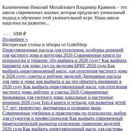
Калиниченко Николай Михайлович Владимир Крамник – это
школа современных шахмат, которая предлагает уникальный
подход к обучению этой увлекательной игре. Наша школа
нацелена на развитие...
1099 ₽
Цена:
Подробнее »
Интересные статьи и обзоры от GoletShop
Циркуляционные насосы для отопления: подборка решений
для частного дома и коттеджа 2026
Современные книги по
психологии и терапии: что выбрать в 2026 году?
Как выбрать
барометр для дома: гид по моделям БРИГ 2026 года
Как
выбрать циркуляционный насос для отопления частного дома
в 2026 году: советы и рейтинг моделей
Дренажные насосы
для дачи и дома: как выбрать и на что обратить внимание в
2026 году
Как выбрать циркуляционный насос для отопления
частного дома: рейтинг и советы 2026
Современные
биокамины для уютного дома: напольные и настенные
решения 2026 года
Топ-4 книги и тетради для развития детей
5-7 лет: творчество, математика и познание мира
Современные учебники и практикумы по психологии: выбор
для студентов и профессионалов
Как выбрать современный
биметаллический радиатор отопления: сравнение моделей
2026 года
Как выбрать циркуляционный насос для системы