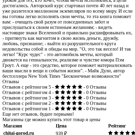
уроков для тех, кто хочет, чтобы мечты исполнялись, а цели
достигались. Авторский курс стартовал почти 40 лет назад и
уже разлетелся миллионом экземпляров по всему миру. И если
вы готовы легко исполнять свои мечты, то эта книга поможет
вам: - очищать свой разум от повседневных забот и
прислушаться к своим истинным желаниям; - видеть
настоящие знаки Вселенной и правильно расшифровывать их,
- притянуть как магнитом в свою жизнь деньги, дружбу,
любовь, признание; - выйти из разрушительного круга
недовольства собой и обиды на мир. "О, это так весело! И так
легко! "Курс чудес" - это автомобиль мечты, который
движется на гениальности, реализме и чувстве юмора Пэм
Гроут. А еще - это средство, которое поможет материализовать
ваши мысли в вещи и события жизни". - Майк Дули, автор
бестселлера New York Times "Бесконечные возможности"
Отзывы
Отзывов с рейтингом 5 -
- 0 Отзывы
Отзывов с рейтингом 4 -
- 0 Отзывы
Отзывов с рейтингом 3 -
- 0 Отзывы
Отзывов с рейтингом 2 -
- 0 Отзывы
Отзывов с рейтингом 1 -
- 0 Отзывы
Еще нет отзывов, будьте первыми!
Магазины где можно купить этот товар и цены
Магазин
Цена
Рейтинг
chitai-gorod.ru
939 ₽