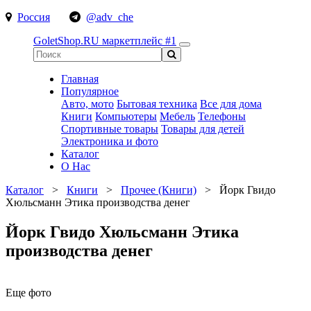
Россия
@adv_che
GoletShop.RU
маркетплейс #1
Главная
Популярное
Авто, мото
Бытовая техника
Все для дома
Книги
Компьютеры
Мебель
Телефоны
Спортивные товары
Товары для детей
Электроника и фото
Каталог
О Нас
Каталог
>
Книги
>
Прочее (Книги)
>
Йорк Гвидо
Хюльсманн Этика производства денег
Йорк Гвидо Хюльсманн Этика
производства денег
Еще фото