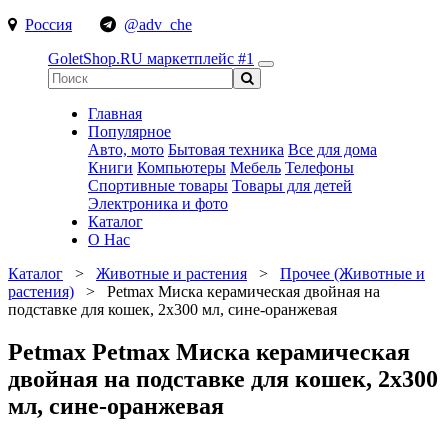
Россия
@adv_che
GoletShop.RU
маркетплейс #1
Главная
Популярное
Авто, мото
Бытовая техника
Все для дома
Книги
Компьютеры
Мебель
Телефоны
Спортивные товары
Товары для детей
Электроника и фото
Каталог
О Нас
Каталог
>
Животные и растения
>
Прочее (Животные и
растения)
>
Petmax Миска керамическая двойная на
подставке для кошек, 2x300 мл, сине-оранжевая
Petmax Petmax Миска керамическая
двойная на подставке для кошек, 2x300
мл, сине-оранжевая