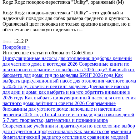
Rogz Rogz поводок-перестежка "Utility", оранжевый (M)
Rogz Rogz поводок-перестежка "Utility" - это удобный и
надежный поводок для собак размера среднего и крупного.
Оранжевый цвет поводка не только красиво выглядит, но и
обеспечивает высокую видимость в...
1212 ₽
Цена:
Подробнее »
Интересные статьи и обзоры от GoletShop
Циркуляционные насосы для отопления: подборка решений
для частного дома и коттеджа 2026
Современные книги по
психологии и терапии: что выбрать в 2026 году?
Как выбрать
барометр для дома: гид по моделям БРИГ 2026 года
Как
выбрать циркуляционный насос для отопления частного дома
в 2026 году: советы и рейтинг моделей
Дренажные насосы
для дачи и дома: как выбрать и на что обратить внимание в
2026 году
Как выбрать циркуляционный насос для отопления
частного дома: рейтинг и советы 2026
Современные
биокамины для уютного дома: напольные и настенные
решения 2026 года
Топ-4 книги и тетради для развития детей
5-7 лет: творчество, математика и познание мира
Современные учебники и практикумы по психологии: выбор
для студентов и профессионалов
Как выбрать современный
биметаллический радиатор отопления: сравнение моделей