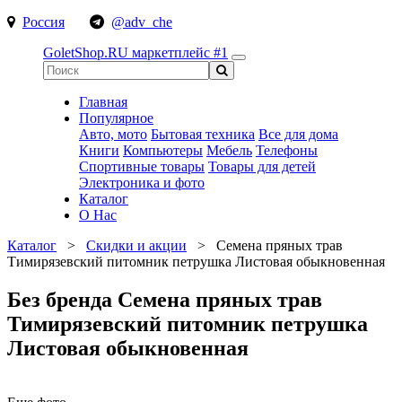
Россия
@adv_che
GoletShop.RU
маркетплейс #1
Главная
Популярное
Авто, мото
Бытовая техника
Все для дома
Книги
Компьютеры
Мебель
Телефоны
Спортивные товары
Товары для детей
Электроника и фото
Каталог
О Нас
Каталог
>
Скидки и акции
>
Семена пряных трав
Тимирязевский питомник петрушка Листовая обыкновенная
Без бренда Семена пряных трав
Тимирязевский питомник петрушка
Листовая обыкновенная