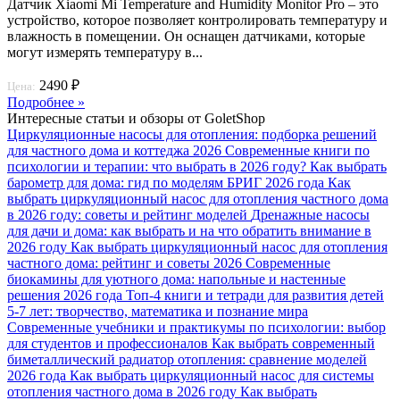
Датчик Xiaomi Mi Temperature and Humidity Monitor Pro – это
устройство, которое позволяет контролировать температуру и
влажность в помещении. Он оснащен датчиками, которые
могут измерять температуру в...
2490 ₽
Цена:
Подробнее »
Интересные статьи и обзоры от GoletShop
Циркуляционные насосы для отопления: подборка решений
для частного дома и коттеджа 2026
Современные книги по
психологии и терапии: что выбрать в 2026 году?
Как выбрать
барометр для дома: гид по моделям БРИГ 2026 года
Как
выбрать циркуляционный насос для отопления частного дома
в 2026 году: советы и рейтинг моделей
Дренажные насосы
для дачи и дома: как выбрать и на что обратить внимание в
2026 году
Как выбрать циркуляционный насос для отопления
частного дома: рейтинг и советы 2026
Современные
биокамины для уютного дома: напольные и настенные
решения 2026 года
Топ-4 книги и тетради для развития детей
5-7 лет: творчество, математика и познание мира
Современные учебники и практикумы по психологии: выбор
для студентов и профессионалов
Как выбрать современный
биметаллический радиатор отопления: сравнение моделей
2026 года
Как выбрать циркуляционный насос для системы
отопления частного дома в 2026 году
Как выбрать