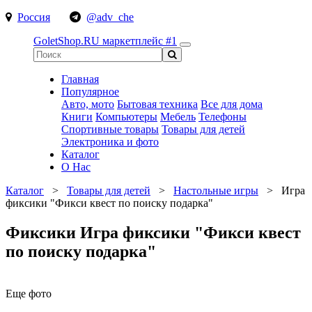
Россия
@adv_che
GoletShop.RU
маркетплейс #1
Главная
Популярное
Авто, мото
Бытовая техника
Все для дома
Книги
Компьютеры
Мебель
Телефоны
Спортивные товары
Товары для детей
Электроника и фото
Каталог
О Нас
Каталог
>
Товары для детей
>
Настольные игры
>
Игра
фиксики "Фикси квест по поиску подарка"
Фиксики Игра фиксики "Фикси квест
по поиску подарка"
Еще фото