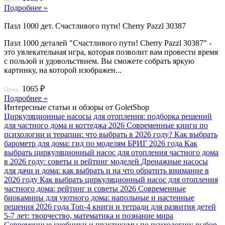
Подробнее »
Пазл 1000 дет. Счастливого пути! Cherry Pazzl 30387
Пазл 1000 деталей "Счастливого пути! Cherry Pazzl 30387" -
это увлекательная игра, которая позволит вам провести время
с пользой и удовольствием. Вы сможете собрать яркую
картинку, на которой изображен...
1065 ₽
Цена:
Подробнее »
Интересные статьи и обзоры от GoletShop
Циркуляционные насосы для отопления: подборка решений
для частного дома и коттеджа 2026
Современные книги по
психологии и терапии: что выбрать в 2026 году?
Как выбрать
барометр для дома: гид по моделям БРИГ 2026 года
Как
выбрать циркуляционный насос для отопления частного дома
в 2026 году: советы и рейтинг моделей
Дренажные насосы
для дачи и дома: как выбрать и на что обратить внимание в
2026 году
Как выбрать циркуляционный насос для отопления
частного дома: рейтинг и советы 2026
Современные
биокамины для уютного дома: напольные и настенные
решения 2026 года
Топ-4 книги и тетради для развития детей
5-7 лет: творчество, математика и познание мира
Современные учебники и практикумы по психологии: выбор