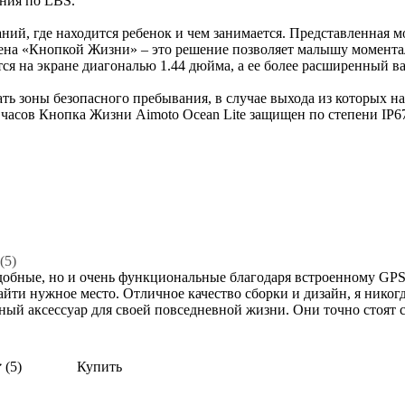
ния по LBS.
аний, где находится ребенок и чем занимается. Представленная 
нена «Кнопкой Жизни» – это решение позволяет малышу момента
я на экране диагональю 1.44 дюйма, а ее более расширенный ва
вать зоны безопасного пребывания, в случае выхода из которых 
часов Кнопка Жизни Aimoto Ocean Lite защищен по степени IP67.
(5)
удобные, но и очень функциональные благодаря встроенному GPS т
 найти нужное место. Отличное качество сборки и дизайн, я нико
ый аксессуар для своей повседневной жизни. Они точно стоят с
(5)
Купить