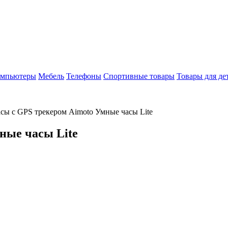
мпьютеры
Мебель
Телефоны
Спортивные товары
Товары для де
сы с GPS трекером Aimoto Умные часы Lite
ные часы Lite