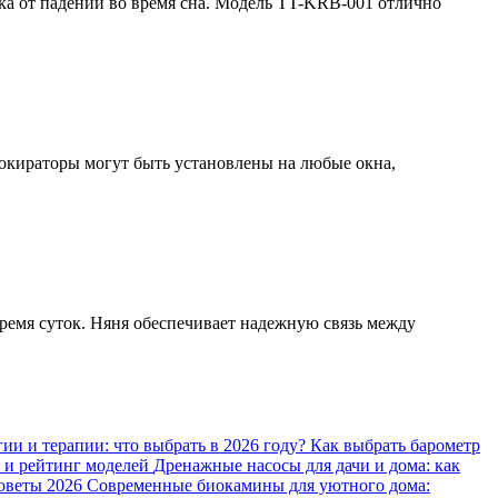
нка от падений во время сна. Модель TT-KRB-001 отлично
Блокираторы могут быть установлены на любые окна,
время суток. Няня обеспечивает надежную связь между
ии и терапии: что выбрать в 2026 году?
Как выбрать барометр
ы и рейтинг моделей
Дренажные насосы для дачи и дома: как
советы 2026
Современные биокамины для уютного дома: