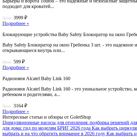
Барьеры и ворота Toutou – это надежные и безопасные защитн
подходит для кроватей...
3999 ₽
Цена:
Подробнее »
Блокирующие устройства Baby Safety Блокиратор на окно Гребе
Baby Safety Блокиратор на окно Гребенка 3 шт. - это надежное
открывающиеся внутрь или...
599 ₽
Цена:
Подробнее »
Радионяня Alcatel Baby Link 160
Радионяня Alcatel Baby Link 160 - это уникальное устройство
ребенком и родителями, а...
3164 ₽
Цена:
Подробнее »
Интересные статьи и обзоры от GoletShop
Циркуляционные насосы для отопления: подборка решений для
для дома: гид по моделям БРИГ 2026 года
Как выбрать циркуля
выбрать и на что обратить внимание в 2026 году
Как выбрать ц