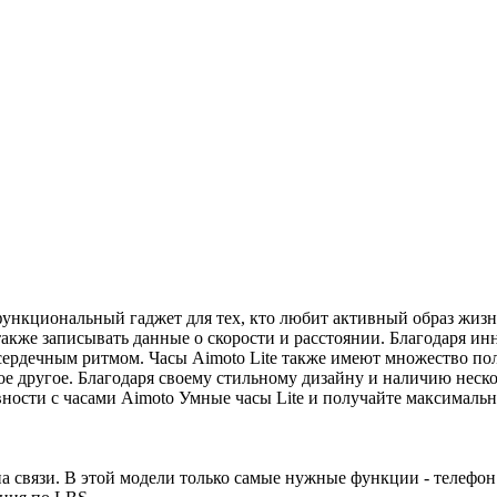
 функциональный гаджет для тех, кто любит активный образ жиз
также записывать данные о скорости и расстоянии. Благодаря и
 сердечным ритмом. Часы Aimoto Lite также имеют множество по
ое другое. Благодаря своему стильному дизайну и наличию неско
ивности с часами Aimoto Умные часы Lite и получайте максималь
 на связи. В этой модели только самые нужные функции - телефо