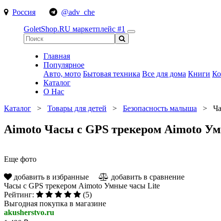
Россия
@adv_che
GoletShop.RU
маркетплейс #1
Главная
Популярное
Авто, мото
Бытовая техника
Все для дома
Книги
Ко
Каталог
О Нас
Каталог
>
Товары для детей
>
Безопасность малыша
>
Ча
Aimoto Часы с GPS трекером Aimoto Ум
Еще фото
добавить в избранные
добавить в сравнение
Часы с GPS трекером Aimoto Умные часы Lite
Рейтинг:
(5)
Выгодная покупка в магазине
akusherstvo.ru