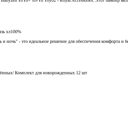
Babyzen YoYo+ Yo-Yo Yoyo2 - Royal Accessories. Этот бампер я
бязь хл100%
нь и ночь" - это идеальное решение для обеспечения комфорта и
ждённых/ Комплект для новорожденных 12 шт