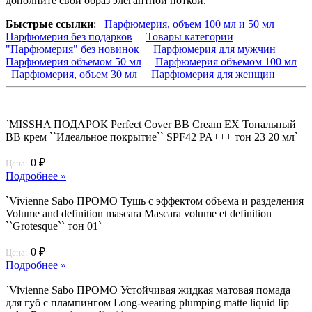
дополните свой образ элегантной ноткой.
Быстрые ссылки
:
Парфюмерия, объем 100 мл и 50 мл
Парфюмерия без подарков
Товары категории
"Парфюмерия" без новинок
Парфюмерия для мужчин
Парфюмерия объемом 50 мл
Парфюмерия объемом 100 мл
Парфюмерия, объем 30 мл
Парфюмерия для женщин
`MISSHA ПОДАРОК Perfect Cover BB Cream EX Тональный
BB крем ``Идеальное покрытие`` SPF42 PA+++ тон 23 20 мл`
0 ₽
Цена:
Подробнее »
`Vivienne Sabo ПРОМО Тушь с эффектом объема и разделения
Volume and definition mascara Mascara volume et definition
``Grotesque`` тон 01`
0 ₽
Цена:
Подробнее »
`Vivienne Sabo ПРОМО Устойчивая жидкая матовая помада
для губ с плампингом Long-wearing plumping matte liquid lip