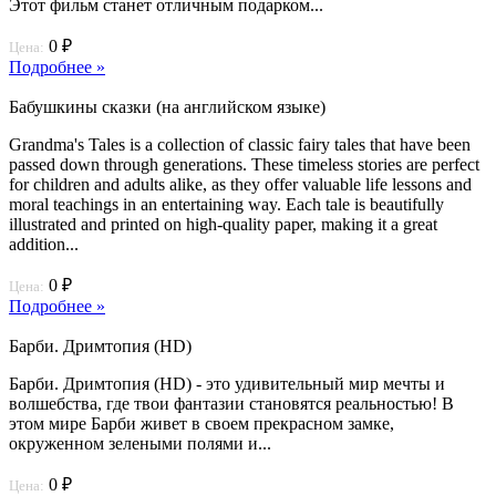
Этот фильм станет отличным подарком...
0 ₽
Цена:
Подробнее »
Бабушкины сказки (на английском языке)
Grandma's Tales is a collection of classic fairy tales that have been
passed down through generations. These timeless stories are perfect
for children and adults alike, as they offer valuable life lessons and
moral teachings in an entertaining way. Each tale is beautifully
illustrated and printed on high-quality paper, making it a great
addition...
0 ₽
Цена:
Подробнее »
Барби. Дримтопия (HD)
Барби. Дримтопия (HD) - это удивительный мир мечты и
волшебства, где твои фантазии становятся реальностью! В
этом мире Барби живет в своем прекрасном замке,
окруженном зелеными полями и...
0 ₽
Цена: