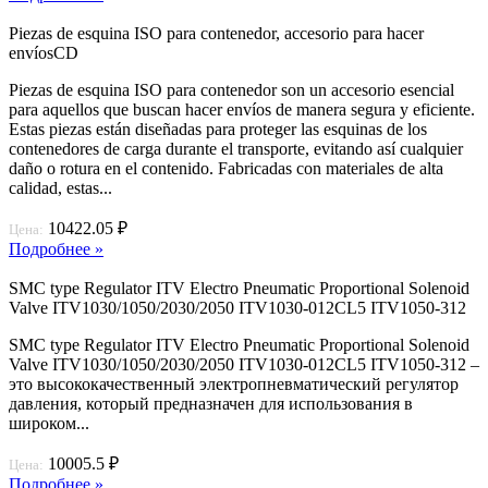
Piezas de esquina ISO para contenedor, accesorio para hacer
envíosCD
Piezas de esquina ISO para contenedor son un accesorio esencial
para aquellos que buscan hacer envíos de manera segura y eficiente.
Estas piezas están diseñadas para proteger las esquinas de los
contenedores de carga durante el transporte, evitando así cualquier
daño o rotura en el contenido. Fabricadas con materiales de alta
calidad, estas...
10422.05 ₽
Цена:
Подробнее »
SMC type Regulator ITV Electro Pneumatic Proportional Solenoid
Valve ITV1030/1050/2030/2050 ITV1030-012CL5 ITV1050-312
SMC type Regulator ITV Electro Pneumatic Proportional Solenoid
Valve ITV1030/1050/2030/2050 ITV1030-012CL5 ITV1050-312 –
это высококачественный электропневматический регулятор
давления, который предназначен для использования в
широком...
10005.5 ₽
Цена:
Подробнее »