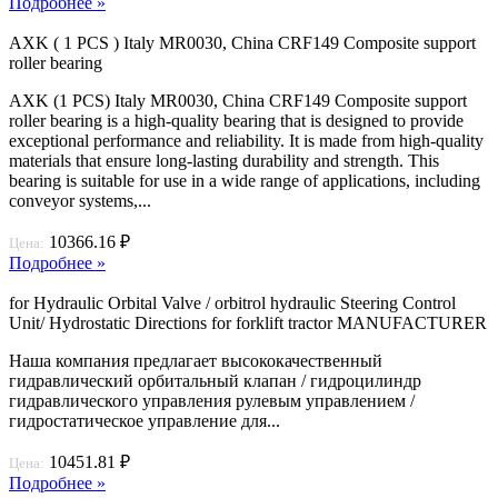
Подробнее »
AXK ( 1 PCS ) Italy MR0030, China CRF149 Composite support
roller bearing
AXK (1 PCS) Italy MR0030, China CRF149 Composite support
roller bearing is a high-quality bearing that is designed to provide
exceptional performance and reliability. It is made from high-quality
materials that ensure long-lasting durability and strength. This
bearing is suitable for use in a wide range of applications, including
conveyor systems,...
10366.16 ₽
Цена:
Подробнее »
for Hydraulic Orbital Valve / orbitrol hydraulic Steering Control
Unit/ Hydrostatic Directions for forklift tractor MANUFACTURER
Наша компания предлагает высококачественный
гидравлический орбитальный клапан / гидроцилиндр
гидравлического управления рулевым управлением /
гидростатическое управление для...
10451.81 ₽
Цена:
Подробнее »