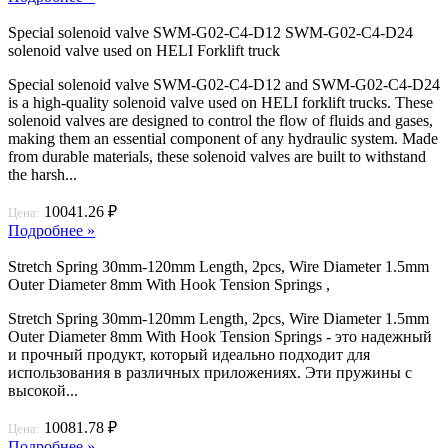
Special solenoid valve SWM-G02-C4-D12 SWM-G02-C4-D24
solenoid valve used on HELI Forklift truck
Special solenoid valve SWM-G02-C4-D12 and SWM-G02-C4-D24
is a high-quality solenoid valve used on HELI forklift trucks. These
solenoid valves are designed to control the flow of fluids and gases,
making them an essential component of any hydraulic system. Made
from durable materials, these solenoid valves are built to withstand
the harsh...
10041.26 ₽
Цена:
Подробнее »
Stretch Spring 30mm-120mm Length, 2pcs, Wire Diameter 1.5mm
Outer Diameter 8mm With Hook Tension Springs ,
Stretch Spring 30mm-120mm Length, 2pcs, Wire Diameter 1.5mm
Outer Diameter 8mm With Hook Tension Springs - это надежный
и прочный продукт, который идеально подходит для
использования в различных приложениях. Эти пружины с
высокой...
10081.78 ₽
Цена:
Подробнее »