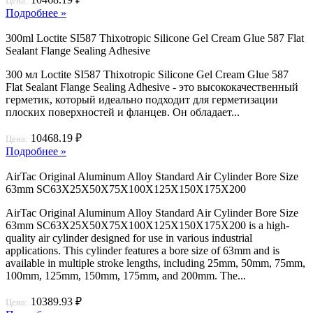
Цена:
Подробнее »
300ml Loctite SI587 Thixotropic Silicone Gel Cream Glue 587 Flat
Sealant Flange Sealing Adhesive
300 мл Loctite SI587 Thixotropic Silicone Gel Cream Glue 587
Flat Sealant Flange Sealing Adhesive - это высококачественный
герметик, который идеально подходит для герметизации
плоских поверхностей и фланцев. Он обладает...
10468.19 ₽
Цена:
Подробнее »
AirTac Original Aluminum Alloy Standard Air Cylinder Bore Size
63mm SC63X25X50X75X100X125X150X175X200
AirTac Original Aluminum Alloy Standard Air Cylinder Bore Size
63mm SC63X25X50X75X100X125X150X175X200 is a high-
quality air cylinder designed for use in various industrial
applications. This cylinder features a bore size of 63mm and is
available in multiple stroke lengths, including 25mm, 50mm, 75mm,
100mm, 125mm, 150mm, 175mm, and 200mm. The...
10389.93 ₽
Цена: