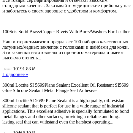
Все товары сертифицированы и отвечают высоким
стандартам качества. Заказывайте медицинские приборы у нас
и заботьтесь о своем здоровье с удобством и комфортом.
100Sets Solid Brass/Copper Rivets With Burrs/Washers For Leather
Наш интернет-магазин предлагает 100 наборов качественных
латунных/медных заклепок с головками и шайбами для кожи.
Эти заклепки изготовлены из прочного материала и имеют
высокую степень...
10191.83 ₽
Цена:
Подробнее »
300ml Loctite SI 5699Plane Sealant Excellent Oil Resistant SI5699
Glue Silicone Sealant Metal Flange Seal Adhesive
300ml Loctite SI 5699 Plane Sealant is a high-quality, oil-resistant
silicone sealant that is perfect for use in a wide range of industrial
applications. This excellent adhesive is specially formulated to bond
metal flanges and other surfaces, providing a reliable and long-
lasting seal that can withstand even the harshest operating...
10468.19 ₽