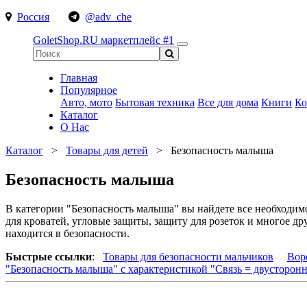
Россия
@adv_che
GoletShop.RU
маркетплейс #1
Главная
Популярное
Авто, мото
Бытовая техника
Все для дома
Книги
Ко
Каталог
О Нас
Каталог
>
Товары для детей
>
Безопасность малыша
Безопасность малыша
В категории "Безопасность малыша" вы найдете все необходи
для кроватей, угловые защиты, защиту для розеток и многое д
находится в безопасности.
Быстрые ссылки
:
Товары для безопасности мальчиков
Вор
"Безопасность малыша" с характеристикой "Связь = двусторонн