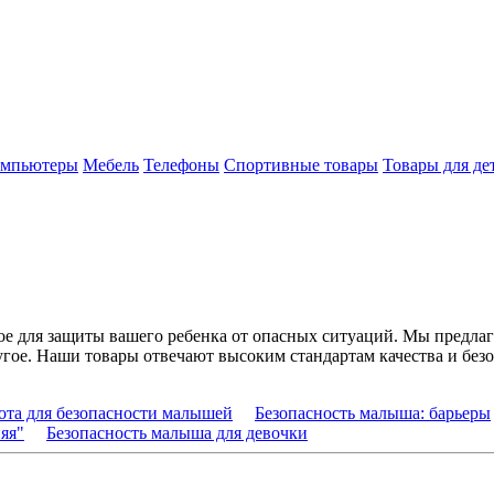
мпьютеры
Мебель
Телефоны
Спортивные товары
Товары для де
мое для защиты вашего ребенка от опасных ситуаций. Мы предл
ругое. Наши товары отвечают высоким стандартам качества и без
ота для безопасности малышей
Безопасность малыша: барьеры
яя"
Безопасность малыша для девочки